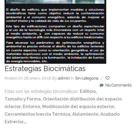
Estrategias Biocimáticas
Posted On 28 enero, 2016
By
admin
In
Sin categoría
/
No Comments
Estas son las estrategias biocimáticas:
Edificio,
Tamaño y Forma, Orientación distribución del espacio
interior, Entorno, Modificación del espacio exterior,
Cerramientos Inercia Térmica, Aislamiento, Acabado
Extrerior,…